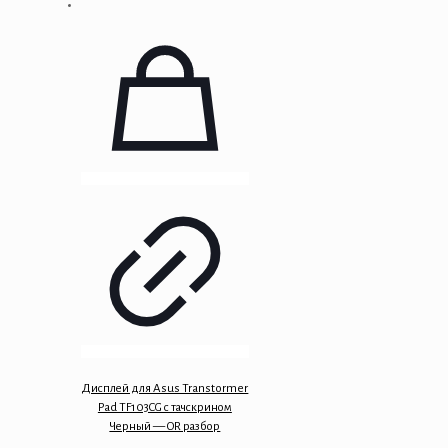
Дисплей для Asus Transtormer
Pad TF103CG с тачскрином
Черный — OR разбор