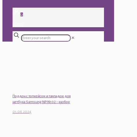
0
0.00 ₽
✕
Поддон с топкейсом и тачпадом для
нетбука Samsung NP-N102 – разбор
01.06.2024