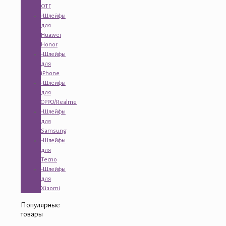
ОТГ
-Шлейфы
для
Huawei
Honor
-Шлейфы
для
iPhone
-Шлейфы
для
OPPO/Realme
-Шлейфы
для
Samsung
-Шлейфы
для
Tecno
-Шлейфы
для
Xiaomi
Популярные
товары