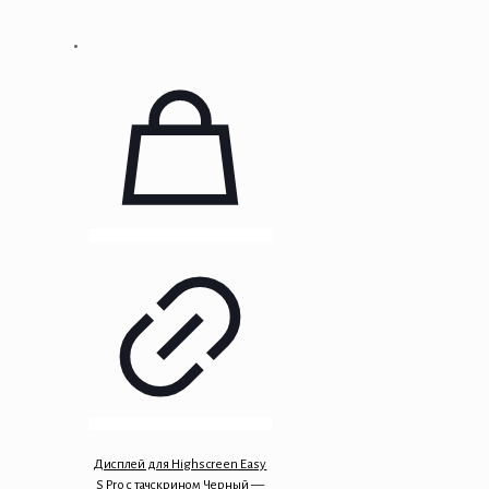
Дисплей для Highscreen Easy
S Pro с тачскрином Черный —