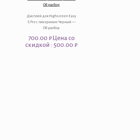
OR разбор
Дисплей для Highscreen Easy
S Pro с тачскрином Черный —
OR разбор
700.00
₽
Цена со
скидкой : 500.00 ₽