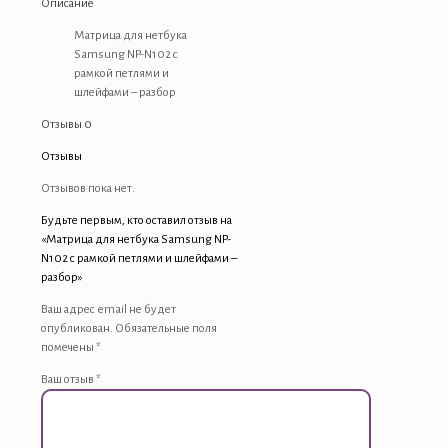
Описание
Матрица для нетбука
Samsung NP-N102 с
рамкой петлями и
шлейфами – разбор
Отзывы
0
Отзывы
Отзывов пока нет.
Будьте первым, кто оставил отзыв на
«Матрица для нетбука Samsung NP-
N102 с рамкой петлями и шлейфами –
разбор»
Ваш адрес email не будет
опубликован.
Обязательные поля
помечены
*
Ваш отзыв
*