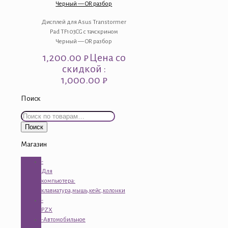
Черный — OR разбор
Дисплей для Asus Transtormer
Pad TF103CG с тачскрином
Черный — OR разбор
1,200.00
₽
Цена со
скидкой :
1,000.00 ₽
Поиск
Искать:
Поиск
Магазин
-
Для
компьютера:
клавиатура,мышь,кейс,колонки
-
PZX
-Автомобильное