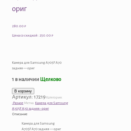
ориг
280.00
₽
Цена со скидкой : 250.00 ₽
Камера для Samsung A705F A70
задняя — ориг
1 в наличии
Щелково
Количество
В корзину
Артикул:
17219
товара
Категория:
Камера
-Разное
Метка:
Камера для Samsung
для
A705F A70 задняя - ориг
Samsung
Описание
A705F
Камера для Samsung
A70
A705F A70 задняя — ориг
задняя