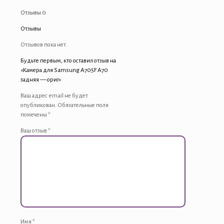
-
Отзывы
0
ориг
Отзывы
Отзывов пока нет.
Будьте первым, кто оставил отзыв на
«Камера для Samsung A705F A70
задняя — ориг»
Ваш адрес email не будет
опубликован.
Обязательные поля
помечены
*
Ваш отзыв
*
Имя
*