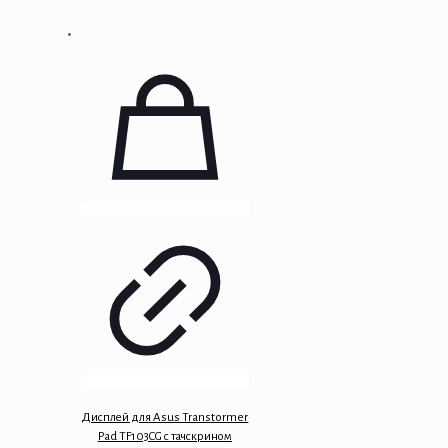
Дисплей для Asus Transtormer
Pad TF103CG с тачскрином