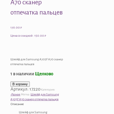
A70 сканер
отпечатка пальцев
170.00
₽
Цена со скидкой : 150.00 ₽
Шлейф для Samsung A705F A70 сканер
отпечатка пальцев
1 в наличии
Щелково
Количество
В корзину
Артикул:
17220
товара
Категория:
Шлейф
-Разное
Метка:
Шлейф для Samsung
для
A705F A70 сканер отпечатка пальцев
Samsung
Описание
A705F
Шлейф для Samsung
A70