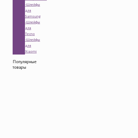
-Шлейфы
для
Samsung
-Шлейфы
для
Tecno
-Шлейфы
для
Xiaomi
Популярные
товары