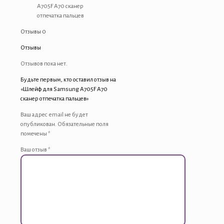
A705F A70 сканер
сканер
отпечатка пальцев
отпечатка
пальцев
Отзывы
0
Отзывы
Отзывов пока нет.
Будьте первым, кто оставил отзыв на
«Шлейф для Samsung A705F A70
сканер отпечатка пальцев»
Ваш адрес email не будет
опубликован.
Обязательные поля
помечены
*
Ваш отзыв
*