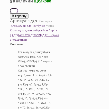
5 в наличии
Щелково
Количество
товара
В корзину
Клавиатура
Артикул:
17970
Категория:
для
-Клавиатуры для ноутбуков
Метка:
ноутбука
Клавиатура для ноутбука Acer Aspire
Acer
E5-573 Nitro VN7-572G VN7-592G Черная
Aspire
с подсветкой
E5-
Описание
573
Nitro
Клавиатура для ноутбука
VN7-
Acer Aspire E5-573 Nitro
572G
VN7-572G VN7-592G Черная
VN7-
с подсветкой
592G
Совместимые модели
Черная
ноутбуков: Acer Aspire E5-
с
522, E5-522G, V3-574G, E5-
подсветкой
573, E5-573G, E5-573T, E5-
573T, E5-532G, E5-722, E5-
772, F5-571, F5-571G, F5-572,
F5-572G, E5-574, E5-574-
55L0, E5-574G, E5-574T, E5-
574TG, E5-573, E5-773G, E5-