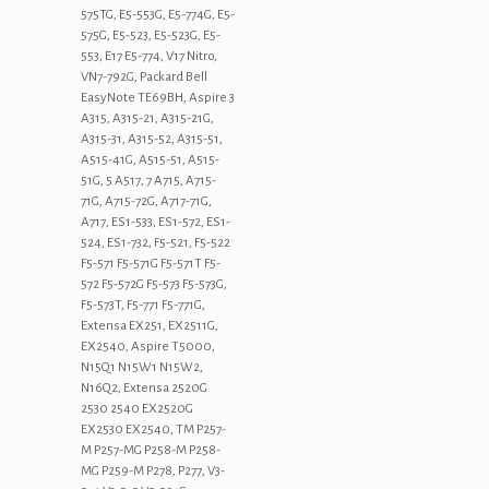
575TG, E5-553G, E5-774G, E5-
575G, E5-523, E5-523G, E5-
553, E17 E5-774, V17 Nitro,
VN7-792G, Packard Bell
EasyNote TE69BH, Aspire 3
A315, A315-21, A315-21G,
A315-31, A315-52, A315-51,
A515-41G, A515-51, A515-
51G, 5 A517, 7 A715, A715-
71G, A715-72G, A717-71G,
A717, ES1-533, ES1-572, ES1-
524, ES1-732, F5-521, F5-522
F5-571 F5-571G F5-571T F5-
572 F5-572G F5-573 F5-573G,
F5-573T, F5-771 F5-771G,
Extensa EX251, EX2511G,
EX2540, Aspire T5000,
N15Q1 N15W1 N15W2,
N16Q2, Extensa 2520G
2530 2540 EX2520G
EX2530 EX2540, TM P257-
M P257-MG P258-M P258-
MG P259-M P278, P277, V3-