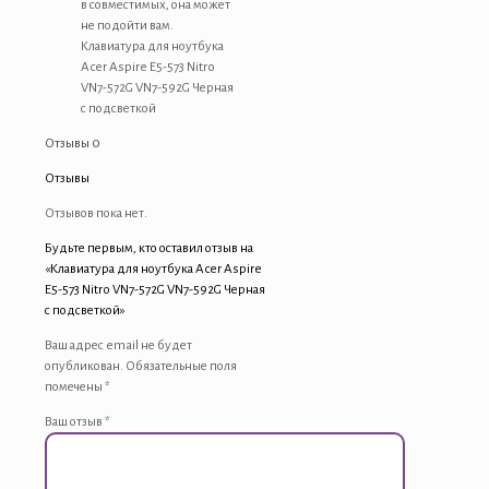
в совместимых, она может
не подойти вам.
Клавиатура для ноутбука
Acer Aspire E5-573 Nitro
VN7-572G VN7-592G Черная
с подсветкой
Отзывы
0
Отзывы
Отзывов пока нет.
Будьте первым, кто оставил отзыв на
«Клавиатура для ноутбука Acer Aspire
E5-573 Nitro VN7-572G VN7-592G Черная
с подсветкой»
Ваш адрес email не будет
опубликован.
Обязательные поля
помечены
*
Ваш отзыв
*