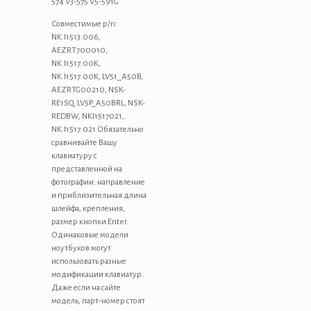
574 V3-575 V5-591G
Совместимые p/n:
NK.I1513.006,
AEZRT700010,
NK.I1517.00K,
NK.I1517.00K, LV51_A50B,
AEZRTG00210, NSK-
RE1SQ, LV5P_A50BRL, NSK-
REDBW, NKI1517021,
NK.I1517.021 Обязательно
сравнивайте Вашу
клавиатуру с
представленной на
фотографии: направление
и приблизительная длина
шлейфа, крепления,
размер кнопки Enter.
Одинаковые модели
ноутбуков могут
использовать разные
модификации клавиатур.
Даже если на сайте
модель, парт-номер стоят