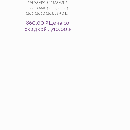
C650, C650D, C655, C655D,
C660, C660D, C665, C665D,
C670, C670D, C675, C675D,
[…]
860.00
₽
Цена со
скидкой : 710.00 ₽