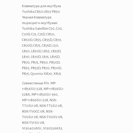
L850
P850
Клавиатура для ноутбука
Черная
Toshiba C850 L850 P850
Черная Клавиатура
подходит к ноутбукам:
Toshiba Satellite C50, C70,
C70D, C75, C75D, C850,
C850D, C855, C855D, C870,
C870D, C875, C875D, L50,
L850, L850D, L855, L855D,
L870, L870D, L875, L875D,
P870, P875, P850, P850D,
P855, P855D, P870, P870D,
P875, Qosmio X870, X875
Совместимые P/n: MP-
11B56SU-528, MP-11B56SU-
528A, MP-11B56SU-930,
MP-11B96SU-528, NSK-
TT0SU 0R, NSK-TT5SU 0R,
NSK-TV0GC 0R, NSK-
TV0SU 0R, NSK-TV0SV 0R,
NSK-TV1SU 0R,
V130402AS1, V130526AS3,