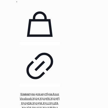
Клавиатура для ноутбука Asus
Vivobook X509 X509FA X509FJ
X509DA X509JA X512 X512FA
X512DA X512UA X512UB F512