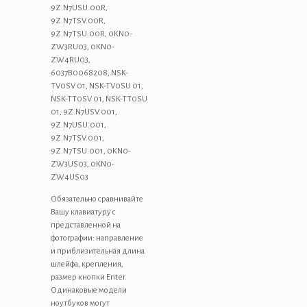
9Z.N7USU.00R,
9Z.N7TSV.00R,
9Z.N7TSU.00R, 0KN0-
ZW3RU03, 0KN0-
ZW4RU03,
6037B0068208, NSK-
TV0SV 01, NSK-TV0SU 01,
NSK-TT0SV 01, NSK-TT0SU
01, 9Z.N7USV.001,
9Z.N7USU.001,
9Z.N7TSV.001,
9Z.N7TSU.001, 0KN0-
ZW3US03, 0KN0-
ZW4US03
Обязательно сравнивайте
Вашу клавиатуру с
представленной на
фотографии: направление
и приблизительная длина
шлейфа, крепления,
размер кнопки Enter.
Одинаковые модели
ноутбуков могут