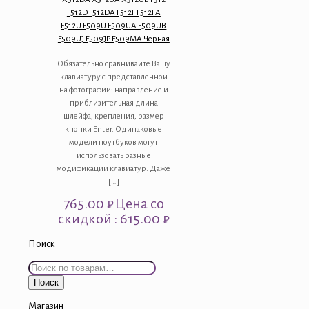
F512D F512DA F512F F512FA
F512U F509U F509UA F509UB
F509UJ F509JP F509MA Черная
Обязательно сравнивайте Вашу
клавиатуру с представленной
на фотографии: направление и
приблизительная длина
шлейфа, крепления, размер
кнопки Enter. Одинаковые
модели ноутбуков могут
использовать разные
модификации клавиатур. Даже
[…]
765.00
₽
Цена со
скидкой : 615.00 ₽
Поиск
Искать:
Поиск
Магазин