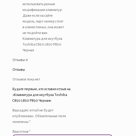
использовать разные
модификации клавиатур.
Даже если на сайте
модель, парт-номер стоят
в совместимых, она может
не подойти вам.
Клавиатура для ноутбука
Toshiba C850 L850 P850
Черная
Отзывы
0
Отзывы
Отзывов пока нет.
Будьте первым, кто оставил отзыв на
«Клавиатура для ноутбука Toshiba
C850 L850 P850 Черная»
Ваш адрес email не будет
опубликован.
Обязательные поля
помечены
*
Ваш отзыв
*