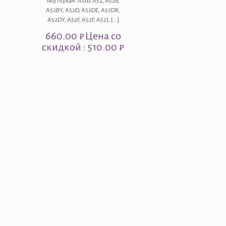
ноутбукам: Asus A52, A52B,
A52BY, A52D, A52DE, A52DR,
A52DY, A52F, A52F, A52J,
[…]
660.00
₽
Цена со
скидкой : 510.00 ₽