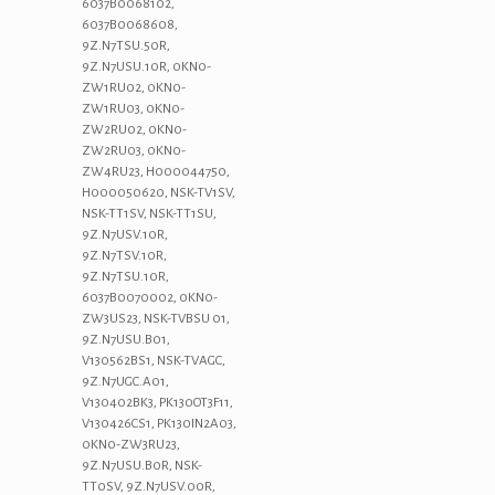
6037B0068102,
6037B0068608,
9Z.N7TSU.50R,
9Z.N7USU.10R, 0KN0-
ZW1RU02, 0KN0-
ZW1RU03, 0KN0-
ZW2RU02, 0KN0-
ZW2RU03, 0KN0-
ZW4RU23, H000044750,
H000050620, NSK-TV1SV,
NSK-TT1SV, NSK-TT1SU,
9Z.N7USV.10R,
9Z.N7TSV.10R,
9Z.N7TSU.10R,
6037B0070002, 0KN0-
ZW3US23, NSK-TVBSU 01,
9Z.N7USU.B01,
V130562BS1, NSK-TVAGC,
9Z.N7UGC.A01,
V130402BK3, PK130OT3F11,
V130426CS1, PK130IN2A03,
0KN0-ZW3RU23,
9Z.N7USU.B0R, NSK-
TT0SV, 9Z.N7USV.00R,