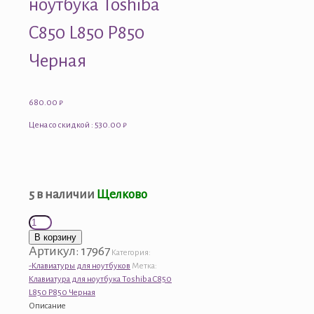
ноутбука Toshiba
C850 L850 P850
Черная
680.00
₽
Цена со скидкой : 530.00 ₽
5 в наличии
Щелково
Количество
товара
В корзину
Клавиатура
Артикул:
17967
Категория:
для
-Клавиатуры для ноутбуков
Метка:
ноутбука
Клавиатура для ноутбука Toshiba C850
Toshiba
L850 P850 Черная
C850
Описание