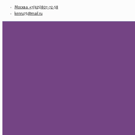
Москва: +7(925)807-72-58
kenru75@mail.ru