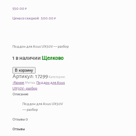
550.00
₽
Цена со скидкой : 500.00 ₽
Поддон для Asus UX50V — разбор
1 в наличии
Щелково
Количество
В корзину
Артикул:
17299
товара
Категория:
Поддон
-Разное
Метка:
Поддон для Asus
для
UX50V - разбор
Asus
Описание
UX50V
Поддон для Asus UX50V
-
— разбор
разбор
Отзывы
0
Отзывы