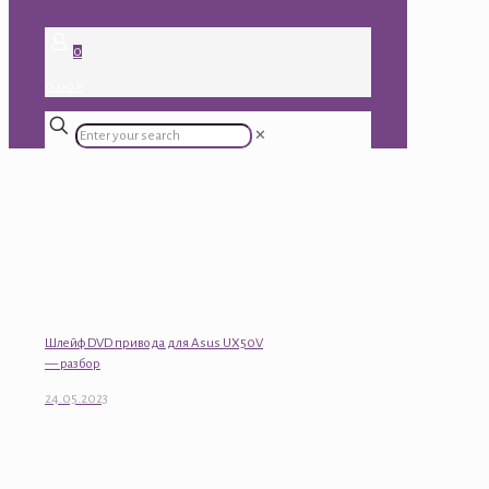
0
0.00 ₽
✕
Шлейф DVD привода для Asus UX50V
— разбор
24.05.2023