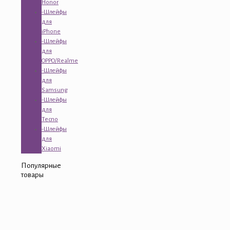
Honor
-Шлейфы
для
iPhone
-Шлейфы
для
OPPO/Realme
-Шлейфы
для
Samsung
-Шлейфы
для
Tecno
-Шлейфы
для
Xiaomi
Популярные
товары