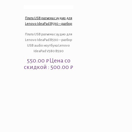
Плата USB разъема с аудио для
Lenovo IdeaPad B590 – разбор
Плата USB разъема с аудио для
Lenovo IdeaPad B590 – разбор
USB audio ноутбука Lenovo
IdeaPad V580 B590
550.00
₽
Цена со
скидкой : 500.00 ₽