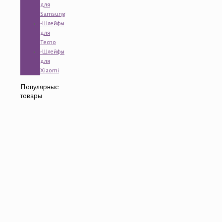
для
Samsung
-Шлейфы
для
Tecno
-Шлейфы
для
Xiaomi
Популярные
товары