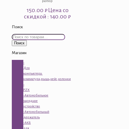
разбор
150.00
₽
Цена со
скидкой : 140.00 ₽
Поиск
Искать:
Поиск
Магазин
-
Для
компьютера:
клавиатура,мышь,кейс,колонки
-
PZX
-Автомобильное
зарядное
устройство
-Автомобильный
держатель
-АКБ
для