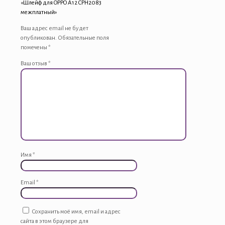
«Шлейф для OPPO A12 CPH2083
межплатный»
Ваш адрес email не будет
опубликован.
Обязательные поля
помечены
*
Ваш отзыв
*
Имя
*
Email
*
Сохранить моё имя, email и адрес
сайта в этом браузере для