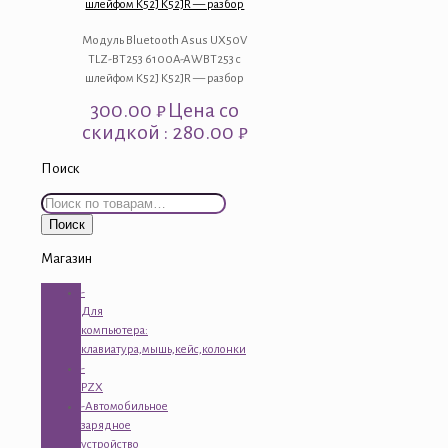
шлейфом K52J K52JR — разбор
Модуль Bluetooth Asus UX50V
TLZ-BT253 6100A-AWBT253 с
шлейфом K52J K52JR — разбор
300.00
₽
Цена со
скидкой : 280.00 ₽
Поиск
Искать:
Поиск
Магазин
-
Для
компьютера:
клавиатура,мышь,кейс,колонки
-
PZX
-Автомобильное
зарядное
устройство