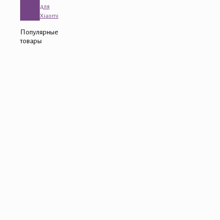
для
Xiaomi
Популярные
товары