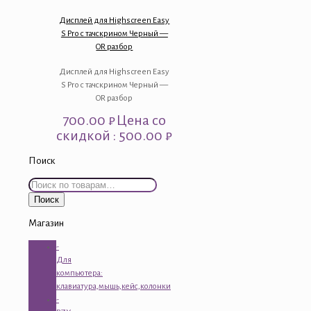
Дисплей для Highscreen Easy
S Pro с тачскрином Черный —
OR разбор
Дисплей для Highscreen Easy
S Pro с тачскрином Черный —
OR разбор
700.00
₽
Цена со
скидкой : 500.00 ₽
Поиск
Искать:
Поиск
Магазин
-
Для
компьютера:
клавиатура,мышь,кейс,колонки
-