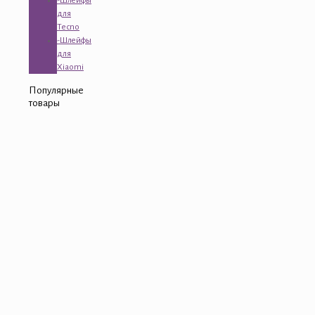
-Шлейфы
для
Tecno
-Шлейфы
для
Xiaomi
Популярные
товары