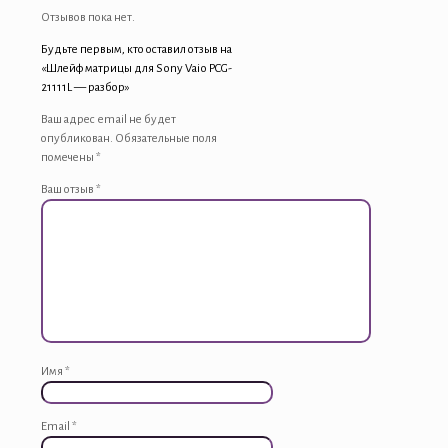
Отзывов пока нет.
Будьте первым, кто оставил отзыв на
«Шлейф матрицы для Sony Vaio PCG-
21111L — разбор»
Ваш адрес email не будет
опубликован.
Обязательные поля
помечены
*
Ваш отзыв
*
Имя
*
Email
*