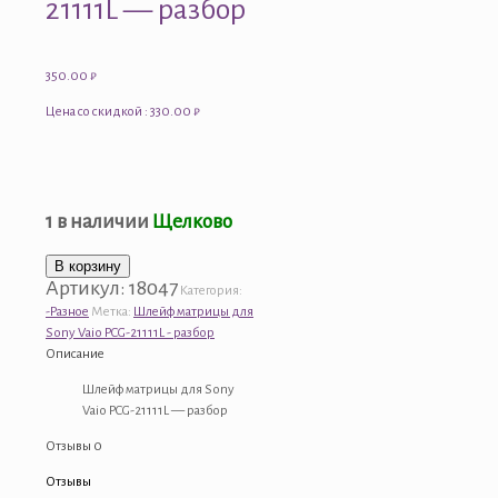
21111L — разбор
350.00
₽
Цена со скидкой : 330.00 ₽
1 в наличии
Щелково
Количество
В корзину
Артикул:
18047
товара
Категория:
Шлейф
-Разное
Метка:
Шлейф матрицы для
матрицы
Sony Vaio PCG-21111L - разбор
для
Описание
Sony
Шлейф матрицы для Sony
Vaio
Vaio PCG-21111L — разбор
PCG-
21111L
Отзывы
0
-
разбор
Отзывы