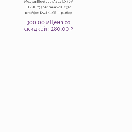
Модуль Bluetooth Asus UX50V
TLZ-BT253 6100A-AWBT253 с
шлейфом K52J K52JR — разбор
300.00
₽
Цена со
скидкой : 280.00 ₽