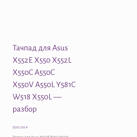
Тачпад для Asus
X552E X550 X552L
X550C A550C
X550V A550L Y581C
W518 X550L —
разбор
500.00
₽