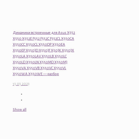
Динамики встроенные для Asus X552
X550 X552E F552 F552C F552CL X550CA
X550CC X550CL X550DP X550EA
X550EP X550JD X550JF X50JK X550JX
X550LA X550LAV X550LB X550LC
X550LD X550LN X550MD X550MJ
X550VA X550VB X550VC X550VL
X550WA X550WE — разбор
13.03.2023
Show all