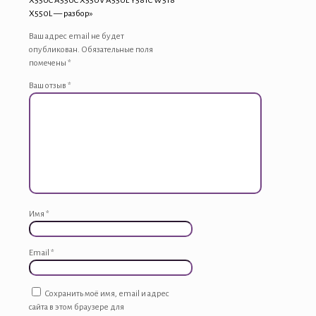
X550C A550C X550V A550L Y581C W518
X550L — разбор»
Ваш адрес email не будет
опубликован.
Обязательные поля
помечены
*
Ваш отзыв
*
Имя
*
Email
*
Сохранить моё имя, email и адрес
сайта в этом браузере для