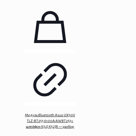
Модуль Bluetooth Asus UX50V
TLZ-BT253 6100A-AWBT253 с
шлейфом K52J K52JR — разбор