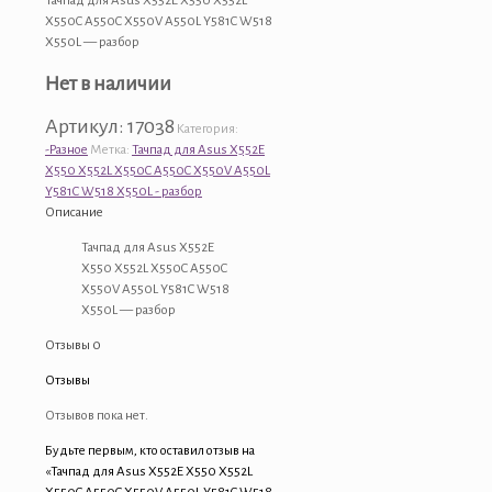
Тачпад для Asus X552E X550 X552L
X550C A550C X550V A550L Y581C W518
X550L — разбор
Нет в наличии
Артикул:
17038
Категория:
-Разное
Метка:
Тачпад для Asus X552E
X550 X552L X550C A550C X550V A550L
Y581C W518 X550L - разбор
Описание
Тачпад для Asus X552E
X550 X552L X550C A550C
X550V A550L Y581C W518
X550L — разбор
Отзывы
0
Отзывы
Отзывов пока нет.
Будьте первым, кто оставил отзыв на
«Тачпад для Asus X552E X550 X552L