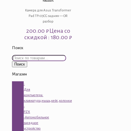
Камера для Asus Transformer
Pad TF103CG задняя — OR
разбор
200.00
₽
Цена со
скидкой : 180.00 ₽
Поиск
Искать:
Поиск
Магазин
-
Для
компьютера:
клавиатура,мышь,кейс,колонки
-
PZX
-Автомобильное
зарядное
устройство